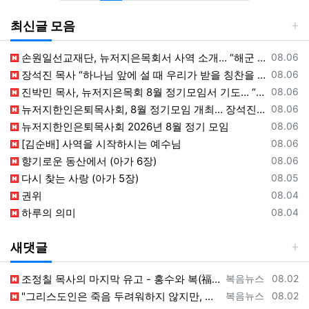
최신글 모음
등록일
손원일선교재단, 뉴저지은목회서 사역 소개… “해군 함정마다 예배 공동체 세우는 일에 기도와 협력을”
08.06
등록일
장석진 목사 “하나님 앞에 설 때 우리가 받을 칭찬을 생각하라”
08.06
등록일
진박민 목사, 뉴저지은목회 8월 정기모임서 기도… “은목회 모든 순서 위에 하나님의 영광 나타나게 하소서”
08.06
등록일
뉴저지한인은퇴목사회, 8월 정기모임 개최… 장석진 목사 “우리가 받을 칭찬은?” 설교
08.06
등록일
뉴저지한인은퇴목사회 2026년 8월 정기 모임
08.06
등록일
[김순배] 사역을 시작하시는 예수님
08.06
등록일
향기로운 동산에서 (아가 6장)
08.06
등록일
다시 찾는 사랑 (아가 5장)
08.05
등록일
권위
08.04
등록일
하루의 의미
08.04
새댓글
등록자
등록일
조정칠 목사의 마지막 유고 - 홍수와 복(福) 자(字) [2026년 8월 1일 토요일 자 뉴욕일보 기사] ==> https://www.bogeu…
복음뉴스
08.02
등록자
등록일
"그리스도인은 죽음 두려워하지 않지만, 살아 있는 동안 다른 사람의 유익 + 믿음의 진보 위해 살아야" [2026년 7월 31일 금요일 자 뉴욕…
복음뉴스
08.02