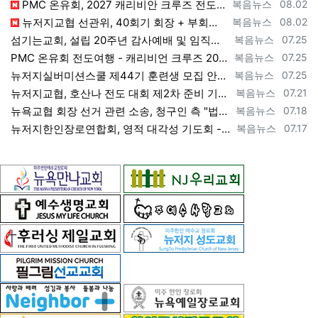
등록자
등록일
PMC 온유회, 2027 캐리비안 크루즈 전도여행 참가자 모집 [2026년 7월 31일 금요일 자 뉴욕일보 기사] ==> https://www.…
복음뉴스
08.02
등록자
등록일
뉴저지교협 선관위, 40회기 회장 + 부회장 등록 + 추천 절차 공고 --- 8월 28일 등록 마감, 9월 28일 선거 [2026년 7월 29일…
복음뉴스
08.02
등록자
등록일
섬기는교회, 설립 20주년 감사예배 및 임직식 --- "이제 더 힘차게 창공을 날자" [2026년 7월 25일 토요일 자 뉴욕일보 기사] ==>…
복음뉴스
07.25
등록자
등록일
PMC 온유회 전도여행 - 캐리비언 크루즈 2027 안내 ==> https://www.bogeumnews.com/gnu54/bbs/board.p…
복음뉴스
07.25
등록자
등록일
뉴저지실버미션스쿨 제44기 훈련생 모집 안내 ==> https://www.bogeumnews.com/gnu54/bbs/board.php?bo_t…
복음뉴스
07.25
등록자
등록일
뉴저지교협, 호산나 전도 대회 제2차 준비 기도회 --- "사람이 아니라 하나님께서 일하신다" [2026년 7월 21일 화요일 자 뉴욕일보 기사…
복음뉴스
07.21
등록자
등록일
뉴욕교협 회장 선거 관련 소송, 청구인 측 "법원 조속한 결정과 심리ㅜ 요청" [2026년 7월 18일 토요일 자 뉴욕일보 기사] ==> htt…
복음뉴스
07.18
등록자
등록일
뉴저지한인장로연합회, 영적 대각성 기도회 --- "우리의 기준은 하나님 말씀" [2026년 7월 17일 금요일 자 뉴욕일보 기사] ==> htt…
복음뉴스
07.17