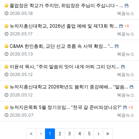
졸업장은 학교가 주지만, 위임장은 주님이 주십니다 - …
등록일
등록자
2026.05.18
복음뉴스
댓글
뉴저지총신대학교, 2026년 졸업 예배 및 제13회 학…
1
등록일
등록자
2026.05.17
복음뉴스
C&MA 한인총회, 교단 선교 흐름 속 사역 확장… “…
등록일
등록자
2026.05.13
복음뉴스
이윤석 목사, “주의 말씀의 맛이 내게 어찌 그리 단지…
등록일
등록자
2026.05.12
복음뉴스
뉴저지총신대학교 2026학년도 봄학기 종강예배… “말씀…
등록일
등록자
2026.05.12
복음뉴스
댓글
뉴저지은목회 5월 정기모임… “천국 갈 준비되셨나요?”
1
등록일
등록자
2026.05.07
복음뉴스
(current)
(next)
(last)
1
2
3
4
5