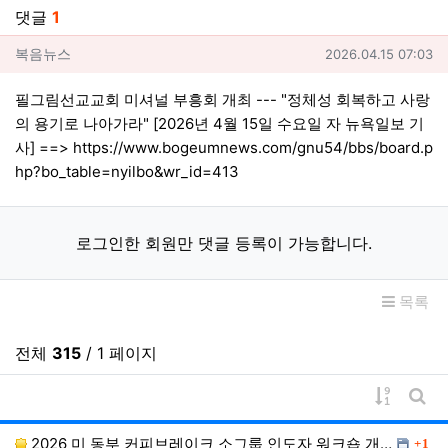
댓글
1
복음뉴스님의 댓글
작성일
복음뉴스
2026.04.15 07:03
필그림선교교회 미셔널 부흥회 개최 --- "정체성 회복하고 사랑
의 용기로 나아가라" [2026년 4월 15일 수요일 자 뉴욕일보 기
사] ==>
https://www.bogeumnews.com/gnu54/bbs/board.p
hp?bo_table=nyilbo&wr_id=413
로그인한 회원만 댓글 등록이 가능합니다.
목록
전체
315
/ 1 페이지
게시물 
게시
댓글
2026 미 동부 커피브레이크 소그룹 인도자 워크숍 개…
1