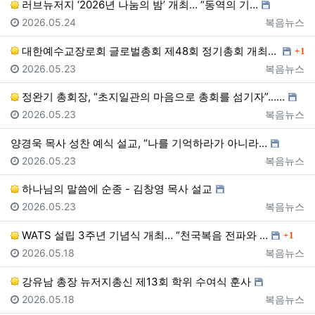
러브뉴저지 ‘2026년 나눔의 밤’ 개최… “동역의 기…
등록일
등록자
2026.05.24
복음뉴스
댓글
대한예수교장로회 글로벌총회 제48회 정기총회 개최… “…
1
등록일
등록자
2026.05.23
복음뉴스
정완기 총회장, “초지일관의 마음으로 총회를 섬기자”……
등록일
등록자
2026.05.23
복음뉴스
양경욱 목사 성찬 예식 설교, “나를 기억하라가 아니라…
등록일
등록자
2026.05.23
복음뉴스
하나님의 말씀에 순종 - 김창영 목사 설교
등록일
등록자
2026.05.23
복음뉴스
댓글
WATS 설립 3주년 기념식 개최… “천국복음 전파와 …
1
등록일
등록자
2026.05.18
복음뉴스
강유남 총장 뉴저지총신 제13회 학위 수여식 훈사
등록일
등록자
2026.05.18
복음뉴스