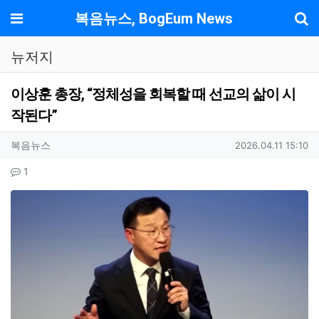
기
메뉴
복음뉴스, BogEum News
뉴저지
이상훈 총장, “정체성을 회복할 때 선교의 삶이 시
작된다”
작성자 정보
작성
작성일
복음뉴스
2026.04.11 15:10
컨텐츠 정보
댓글
1
본문