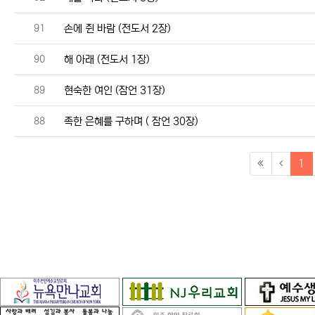
번호
91
손에 쥔 바람 (전도서 2장)
번호
90
해 아래 (전도서 1장)
번호
89
현숙한 여인 (잠언 31장)
번호
88
족한 은혜를 구하며 ( 잠언 30장)
(c
1