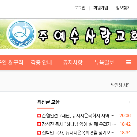
로그인
회원가입
정보찾기
구인 & 구직
각종 안내
공지사항
뉴욕일보
박인혜 시인
최신글 모음
등록일
손원일선교재단, 뉴저지은목회서 사역 소개… “해군 함정마다 예배 공동체 세우는 일에 기도와 협력을”
20:06
등록일
장석진 목사 “하나님 앞에 설 때 우리가 받을 칭찬을 생각하라”
18:42
등록일
진박민 목사, 뉴저지은목회 8월 정기모임서 기도… “은목회 모든 순서 위에 하나님의 영광 나타나게 하소서”
18:34