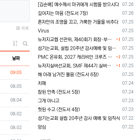
등록일
[김순배] 예수께서 마귀에게 시험을 받으시다
07.26
등록일
깊어지는 마음 (전도서 7장)
07.26
등록일
혼자만의 조명을 끄고, 거룩한 거울을 비추다
07.25
목록
등록일
Virus
07.25
댓글
등록일
뉴저지교협 선관위, 제40회기 회장·부회장 등록 및 추천 절차 공고… 선관위 구성 적정성 논란도 제기
07.25
1
게시물 정렬
등록일
섬기는교회, 설립 20주년 감사예배 및 임직식 --- "이제 더 힘차게 창공을 날자"
07.25
게시판 검색
댓글
등록일
PMC 온유회, 2027 캐리비안 크루즈 전도여행 참가자 모집
07.25
2
날짜
댓글
등록일
뉴저지실버선교회, SMF 제44기 실버미션스쿨 수강생 모집
07.25
1
등록일
09:05
등록일
해 아래 남겨진 물음 (전도서 6장)
07.25
등록일
치매
07.24
등록일
08.05
등록일
참된 만족 (전도서 5장)
07.24
등록일
08.04
등록일
그게 아니고
07.23
등록일
헛된 수고 (전도서 4장)
07.23
등록일
08.02
등록일
섬기는교회 설립 20주년 감사 예배 및 임직식
07.22
등록일
양심
07.22
등록일
08.02