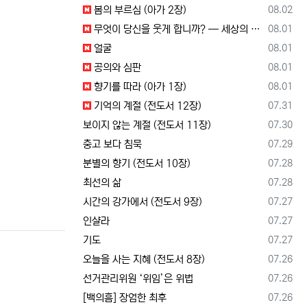
등록일
봄의 부르심 (아가 2장)
08.02
등록일
무엇이 당신을 웃게 합니까? — 세상의 소리와 거듭난 영혼의 반응
08.01
등록일
얼굴
08.01
등록일
공의와 심판
08.01
등록일
향기를 따라 (아가 1장)
08.01
등록일
기억의 계절 (전도서 12장)
07.31
등록일
보이지 않는 계절 (전도서 11장)
07.30
등록일
충고 보다 침묵
07.29
등록일
분별의 향기 (전도서 10장)
07.28
등록일
최선의 삶
07.28
등록일
시간의 강가에서 (전도서 9장)
07.27
등록일
인샬라
07.27
등록일
기도
07.27
등록일
오늘을 사는 지혜 (전도서 8장)
07.26
등록일
선거관리위원 ‘위임’은 위법
07.26
등록일
[백의흠] 장엄한 최후
07.26