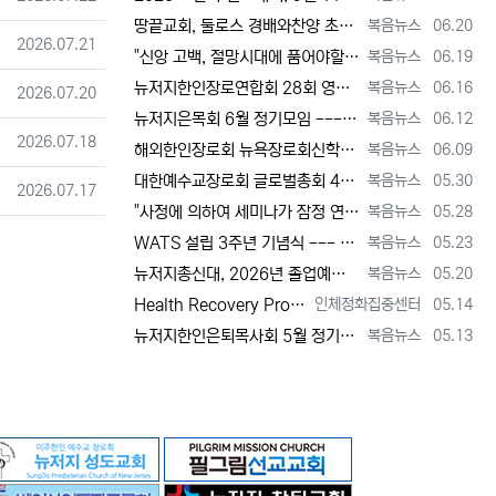
등록자
등록일
땅끝교회, 둘로스 경배와찬양 초청 찬양집회 --- "참행복은 주님께 쓰임 받는 것" [2026년 6월 20일 토요일 자 뉴욕일보 기사] ==> …
복음뉴스
06.20
등록일
2026.07.21
등록자
등록일
"신앙 고백, 절망시대에 품어야할 희망, 마지막까지 하나님 손에 붙들려 쓰임 받고자 하는 삶의 의미" [2026년 6월 19일 금요일 자 뉴욕일…
복음뉴스
06.19
등록자
등록일
뉴저지한인장로연합회 28회 영적 대각성 기도회 [2026년 6월 16일 화요일 자 뉴욕일보 기사] ==> https://www.bogeumnew…
복음뉴스
06.16
등록일
2026.07.20
등록자
등록일
뉴저지은목회 6월 정기모임 --- 강원호 목사, "복음은 구원, 구원의 목적은 하나님 나라의 삶" [2026년 6월 12일 금요일 자 뉴역일보 …
복음뉴스
06.12
등록일
2026.07.18
등록자
등록일
해외한인장로회 뉴욕장로회신학대학(원), 40회 졸업감사예배 및 학위수여식 [2026년 6월 9일 화요일 자 뉴욕일보 기사] ==> https:/…
복음뉴스
06.09
등록자
등록일
대한예수교장로회 글로벌총회 48회 정기총회 --- "진리 위에 굳게 서서 복음으로 세상 정복하라" [2026년 5월 30일 토요일 자 뉴욕일보 …
복음뉴스
05.30
등록일
2026.07.17
등록자
등록일
"사정에 의하여 세미나가 잠정 연기되었다"고 합니다. 착오 없으시기 바랍니다.
복음뉴스
05.28
등록자
등록일
WATS 설립 3주년 기념식 --- 천국 복음 전파와 영적 지도자 양성 사명 재확인 [2026년 5월 23일 토요일 자 뉴욕일보 기사] ==> …
복음뉴스
05.23
등록자
등록일
뉴저지총신대, 2026년 졸업예배 및 학위 수여식 --- "절업장은 학교가 주지만, 위임장은 주님이 주신다" [2026년 5월 20일 수요일 …
복음뉴스
05.20
등록자
등록일
Health Recovery Program 인체정화 집중센터 Health Recovery Program이 태어난 배경은 단순히 하나의 건강…
인체정화집중센터
05.14
등록자
등록일
뉴저지한인은퇴목사회 5월 정기모임 --- "천국 갈 준비되셨나요?" [2026년 5월 13일 수요일 자 뉴욕일보 기사] ==> https://w…
복음뉴스
05.13