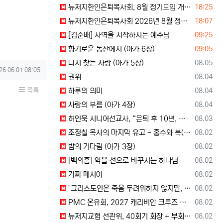
등록일
뉴저지한인은퇴목사회, 8월 정기모임 개최… 장석진 목사 “우리가 받을 칭찬은?” 설교
18:25
등록일
뉴저지한인은퇴목사회 2026년 8월 정기 모임
18:07
등록일
[김순배] 사역을 시작하시는 예수님
09:25
등록일
향기로운 동산에서 (아가 6장)
09:05
등록일
다시 찾는 사랑 (아가 5장)
08.05
성일
26.06.01 08:05
등록일
권위
08.04
목록
등록일
하루의 의미
08.04
등록일
사랑의 부름 (아가 4장)
08.04
등록일
허인욱 시니어선교사, “은퇴 후 10년, 시니어를 다시 선교사로 세우는 사역에 헌신”
08.03
등록일
조정칠 목사의 마지막 유고 - 홍수와 복(福) 자(字)
08.02
등록일
밤의 기다림 (아가 3장)
08.02
등록일
[백의흠] 악을 선으로 바꾸시는 하나님
08.02
등록일
가짜 메시아
08.02
등록일
"그리스도인은 죽음 두려워하지 않지만, 살아 있는 동안 다른 사람의 유익 + 믿음의 진보 위해 살아야"
08.02
등록일
PMC 온유회, 2027 캐리비안 크루즈 전도여행 참가자 모집
08.02
등록일
뉴저지교협 선관위, 40회기 회장 + 부회장 후보 등록 + 추천 절차 공고 --- 8월 28일 등록 마감, 9월 28일 선거
08.02