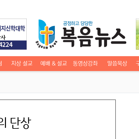
럼
지상 설교
예배 & 설교
동영상강좌
말씀묵상