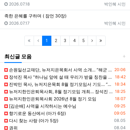
등록일
등록자
2026.07.18
박인혜 시인
족한 은혜를 구하며 ( 잠언 30장)
등록일
등록자
2026.07.17
박인혜 시인
(current)
(next)
(last)
1
2
3
4
5
최신글 모음
등록일
손원일선교재단, 뉴저지은목회서 사역 소개… “해군 함정마다 예배 공동체 세우는 일에 기도와 협력을”
20:06
등록일
장석진 목사 “하나님 앞에 설 때 우리가 받을 칭찬을 생각하라”
18:42
등록일
진박민 목사, 뉴저지은목회 8월 정기모임서 기도… “은목회 모든 순서 위에 하나님의 영광 나타나게 하소서”
18:34
등록일
뉴저지한인은퇴목사회, 8월 정기모임 개최… 장석진 목사 “우리가 받을 칭찬은?” 설교
18:25
등록일
뉴저지한인은퇴목사회 2026년 8월 정기 모임
18:07
등록일
[김순배] 사역을 시작하시는 예수님
09:25
등록일
향기로운 동산에서 (아가 6장)
09:05
등록일
다시 찾는 사랑 (아가 5장)
08.05
등록일
권위
08.04