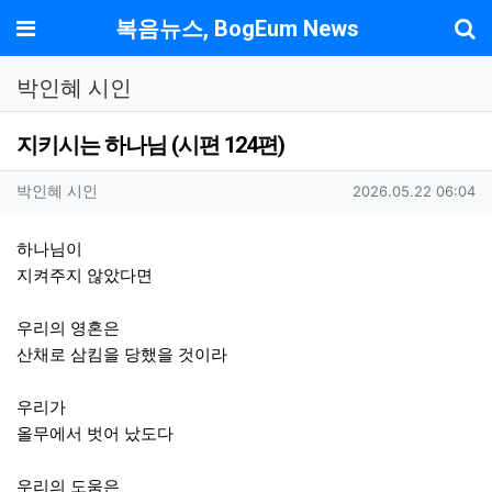
기
메뉴
복음뉴스, BogEum News
박인혜 시인
지키시는 하나님 (시편 124편)
작성자 정보
작성
작성일
박인혜 시인
2026.05.22 06:04
컨텐츠 정보
본문
하나님이
지켜주지 않았다면
우리의 영혼은
산채로 삼킴을 당했을 것이라
우리가
올무에서 벗어 났도다
우리의 도움은