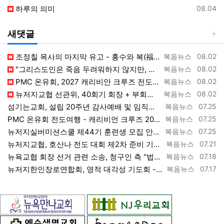
등록일
하루의 의미
08.04
새댓글
등록자
등록일
조정칠 목사의 마지막 유고 - 홍수와 복(福) 자(字) [2026년 8월 1일 토요일 자 뉴욕일보 기사] ==> https://www.bogeu…
복음뉴스
08.02
등록자
등록일
"그리스도인은 죽음 두려워하지 않지만, 살아 있는 동안 다른 사람의 유익 + 믿음의 진보 위해 살아야" [2026년 7월 31일 금요일 자 뉴욕…
복음뉴스
08.02
등록자
등록일
PMC 온유회, 2027 캐리비안 크루즈 전도여행 참가자 모집 [2026년 7월 31일 금요일 자 뉴욕일보 기사] ==> https://www.…
복음뉴스
08.02
등록자
등록일
뉴저지교협 선관위, 40회기 회장 + 부회장 등록 + 추천 절차 공고 --- 8월 28일 등록 마감, 9월 28일 선거 [2026년 7월 29일…
복음뉴스
08.02
등록자
등록일
섬기는교회, 설립 20주년 감사예배 및 임직식 --- "이제 더 힘차게 창공을 날자" [2026년 7월 25일 토요일 자 뉴욕일보 기사] ==>…
복음뉴스
07.25
등록자
등록일
PMC 온유회 전도여행 - 캐리비언 크루즈 2027 안내 ==> https://www.bogeumnews.com/gnu54/bbs/board.p…
복음뉴스
07.25
등록자
등록일
뉴저지실버미션스쿨 제44기 훈련생 모집 안내 ==> https://www.bogeumnews.com/gnu54/bbs/board.php?bo_t…
복음뉴스
07.25
등록자
등록일
뉴저지교협, 호산나 전도 대회 제2차 준비 기도회 --- "사람이 아니라 하나님께서 일하신다" [2026년 7월 21일 화요일 자 뉴욕일보 기사…
복음뉴스
07.21
등록자
등록일
뉴욕교협 회장 선거 관련 소송, 청구인 측 "법원 조속한 결정과 심리ㅜ 요청" [2026년 7월 18일 토요일 자 뉴욕일보 기사] ==> htt…
복음뉴스
07.18
등록자
등록일
뉴저지한인장로연합회, 영적 대각성 기도회 --- "우리의 기준은 하나님 말씀" [2026년 7월 17일 금요일 자 뉴욕일보 기사] ==> htt…
복음뉴스
07.17